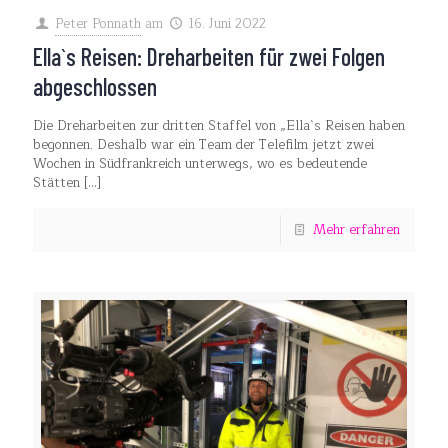
Peter Ponnath
am
16. Juni 2022
Ella`s Reisen: Dreharbeiten für zwei Folgen
abgeschlossen
Die Dreharbeiten zur dritten Staffel von „Ella`s Reisen haben
begonnen. Deshalb war ein Team der Telefilm jetzt zwei
Wochen in Südfrankreich unterwegs, wo es bedeutende
Stätten
[…]
Mehr erfahren