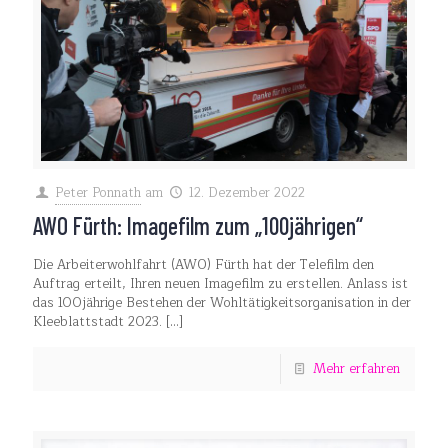
Peter Ponnath
am
12. Dezember 2022
AWO Fürth: Imagefilm zum „100jährigen“
Die Arbeiterwohlfahrt (AWO) Fürth hat der Telefilm den
Auftrag erteilt, Ihren neuen Imagefilm zu erstellen. Anlass ist
das 100jährige Bestehen der Wohltätigkeitsorganisation in der
Kleeblattstadt 2023.
[…]
Mehr erfahren