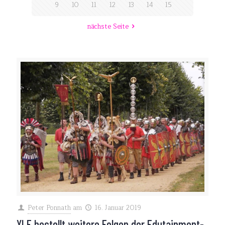
9
10
11
12
13
14
15
nächste Seite
Peter Ponnath
am
16. Januar 2019
YLE bestellt weitere Folgen der Edutainment-