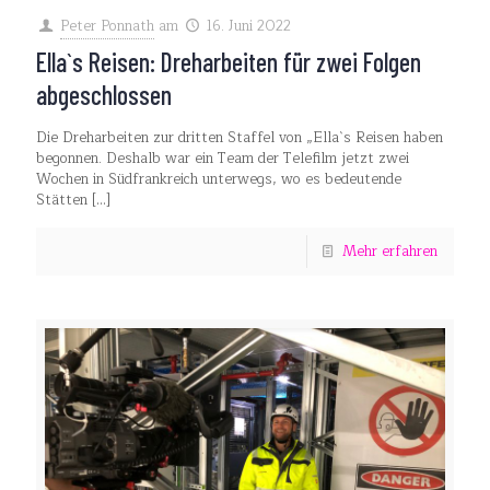
Peter Ponnath
am
16. Juni 2022
Ella`s Reisen: Dreharbeiten für zwei Folgen
abgeschlossen
Die Dreharbeiten zur dritten Staffel von „Ella`s Reisen haben
begonnen. Deshalb war ein Team der Telefilm jetzt zwei
Wochen in Südfrankreich unterwegs, wo es bedeutende
Stätten
[…]
Mehr erfahren