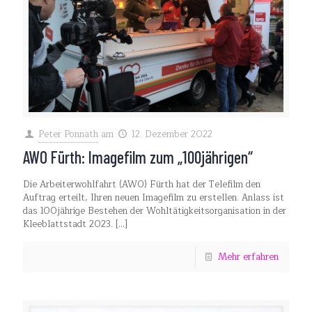
Peter Ponnath
am
12. Dezember 2022
AWO Fürth: Imagefilm zum „100jährigen“
Die Arbeiterwohlfahrt (AWO) Fürth hat der Telefilm den
Auftrag erteilt, Ihren neuen Imagefilm zu erstellen. Anlass ist
das 100jährige Bestehen der Wohltätigkeitsorganisation in der
Kleeblattstadt 2023.
[…]
Mehr erfahren