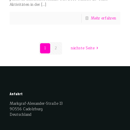
Aktivitäten in der
[…]
Mehr erfahren
1
2
nächste Seite
Anfahrt
Markgraf-Alexander-Straße 13
90556 Cadolzburg
Deutschland