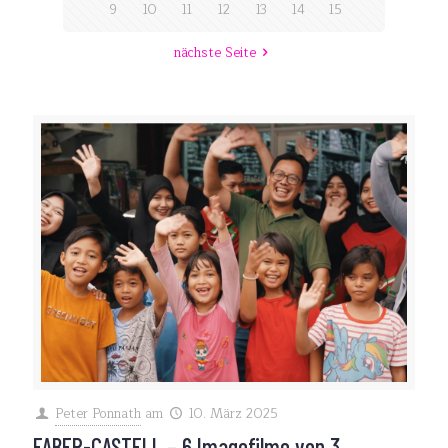
9
10
11
12
13
14
15
nächste Seite
Peter Ponnath
am
10. März 2025
FABER-CASTELL – 6 Imagefilme von 3