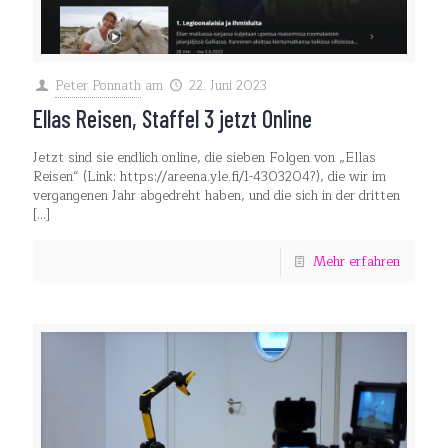
Peter Ponnath
am
22. Juni 2023
Ellas Reisen, Staffel 3 jetzt Online
Jetzt sind sie endlich online, die sieben Folgen von „Ellas
Reisen“ (Link: https://areena.yle.fi/1-4303204?), die wir im
vergangenen Jahr abgedreht haben, und die sich in der dritten
[…]
Mehr erfahren