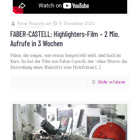
Peter Ponnath
am
9. Dezember 2020
FABER-CASTELL: Highlighters-Film – 2 Mio.
Aufrufe in 3 Wochen
Filme, die zeigen, wie etwas hergestellt wird, sind hoch im
Kurs. So hat der Film von Faber-Castell, der –ohne Worte- die
Entstehung eines Bleistifts vom Holzfräsen
[…]
Mehr erfahren