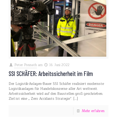
Peter Ponnath
am
16. Juni 2022
SSI SCHÄFER: Arbeitssicherheit im Film
Der Logistik-Anlagen-Bauer SSI Schäfer realisiert modernste
Logistikanlagen für Handelskonzerne aller Art weltweit.
Arbeitssicherheit wird auf den Baustellen groß geschrieben.
Ziel ist eine „ Zero Accidants Strategie“.
[…]
Mehr erfahren