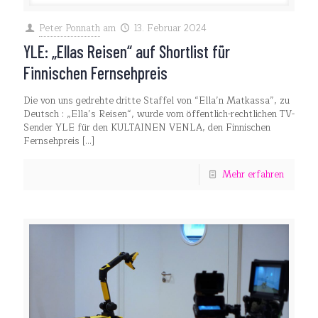
Peter Ponnath
am
13. Februar 2024
YLE: „Ellas Reisen“ auf Shortlist für
Finnischen Fernsehpreis
Die von uns gedrehte dritte Staffel von “Ella’n Matkassa”, zu
Deutsch : „Ella’s Reisen“, wurde vom öffentlich-rechtlichen TV-
Sender YLE für den KULTAINEN VENLA, den Finnischen
Fernsehpreis
[…]
Mehr erfahren