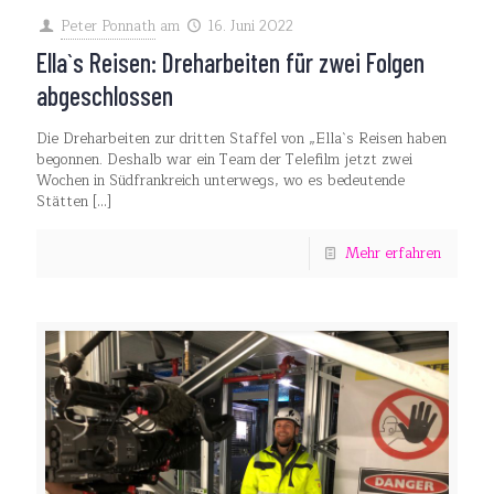
Peter Ponnath
am
16. Juni 2022
Ella`s Reisen: Dreharbeiten für zwei Folgen
abgeschlossen
Die Dreharbeiten zur dritten Staffel von „Ella`s Reisen haben
begonnen. Deshalb war ein Team der Telefilm jetzt zwei
Wochen in Südfrankreich unterwegs, wo es bedeutende
Stätten
[…]
Mehr erfahren