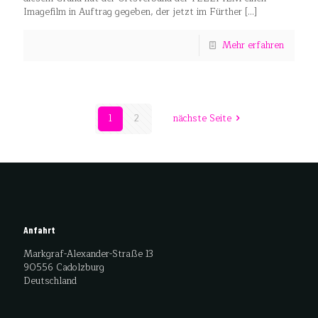
Imagefilm in Auftrag gegeben, der jetzt im Fürther
[…]
Mehr erfahren
1
2
nächste Seite
Anfahrt
Markgraf-Alexander-Straße 13
90556 Cadolzburg
Deutschland