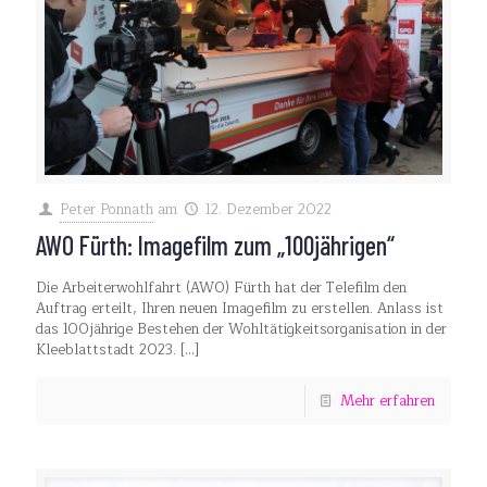
Peter Ponnath
am
12. Dezember 2022
AWO Fürth: Imagefilm zum „100jährigen“
Die Arbeiterwohlfahrt (AWO) Fürth hat der Telefilm den
Auftrag erteilt, Ihren neuen Imagefilm zu erstellen. Anlass ist
das 100jährige Bestehen der Wohltätigkeitsorganisation in der
Kleeblattstadt 2023.
[…]
Mehr erfahren