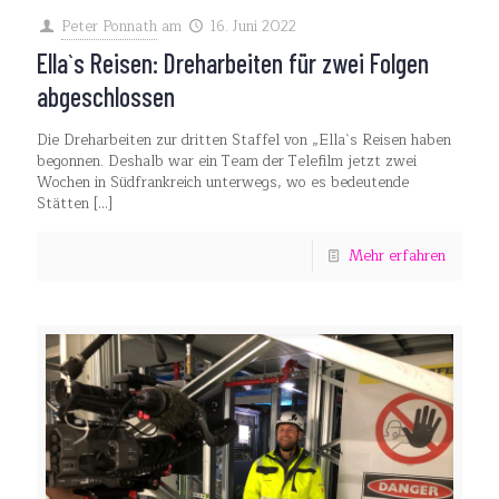
Peter Ponnath
am
16. Juni 2022
Ella`s Reisen: Dreharbeiten für zwei Folgen
abgeschlossen
Die Dreharbeiten zur dritten Staffel von „Ella`s Reisen haben
begonnen. Deshalb war ein Team der Telefilm jetzt zwei
Wochen in Südfrankreich unterwegs, wo es bedeutende
Stätten
[…]
Mehr erfahren