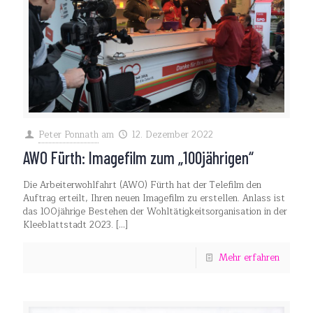
Peter Ponnath
am
12. Dezember 2022
AWO Fürth: Imagefilm zum „100jährigen“
Die Arbeiterwohlfahrt (AWO) Fürth hat der Telefilm den
Auftrag erteilt, Ihren neuen Imagefilm zu erstellen. Anlass ist
das 100jährige Bestehen der Wohltätigkeitsorganisation in der
Kleeblattstadt 2023.
[…]
Mehr erfahren