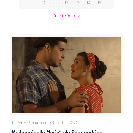
9
10
11
12
13
14
15
nächste Seite
Peter Ponnath
am
17. Juli 2020
„Mademoiselle Marie“ als Sommerkino