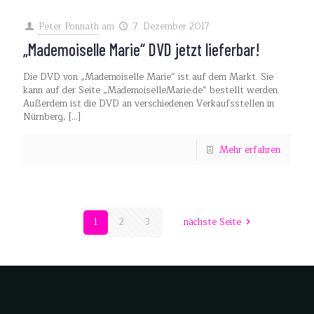
Peter Ponnath
am
7. Dezember 2017
„Mademoiselle Marie“ DVD jetzt lieferbar!
Die DVD von „Mademoiselle Marie“ ist auf dem Markt. Sie
kann auf der Seite „MademoiselleMarie.de“ bestellt werden.
Außerdem ist die DVD an verschiedenen Verkaufsstellen in
Nürnberg,
[…]
Mehr erfahren
1
2
3
nächste Seite