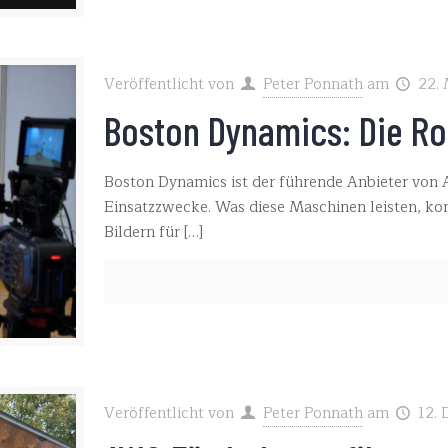
Veröffentlicht von
Peter Ponnath
am
22.
Boston Dynamics: Die R
Boston Dynamics ist der führende Anbieter von A
Einsatzzwecke. Was diese Maschinen leisten, kon
Bildern für
[…]
Veröffentlicht von
Peter Ponnath
am
12.