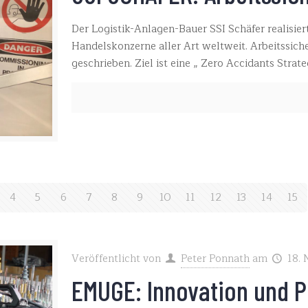
Der Logistik-Anlagen-Bauer SSI Schäfer realisie
Handelskonzerne aller Art weltweit. Arbeitssich
geschrieben. Ziel ist eine „ Zero Accidants Strate
4
5
6
7
8
9
10
11
12
13
14
15
Veröffentlicht von
Peter Ponnath
am
18.
EMUGE: Innovation und P