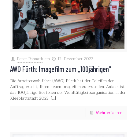
Peter Ponnath
am
12. Dezember 2022
AWO Fürth: Imagefilm zum „100jährigen“
Die Arbeiterwohlfahrt (AWO) Fürth hat der Telefilm den
Auftrag erteilt, Ihren neuen Imagefilm zu erstellen. Anlass ist
das 100jährige Bestehen der Wohltätigkeitsorganisation in der
Kleeblattstadt 2023.
[…]
Mehr erfahren