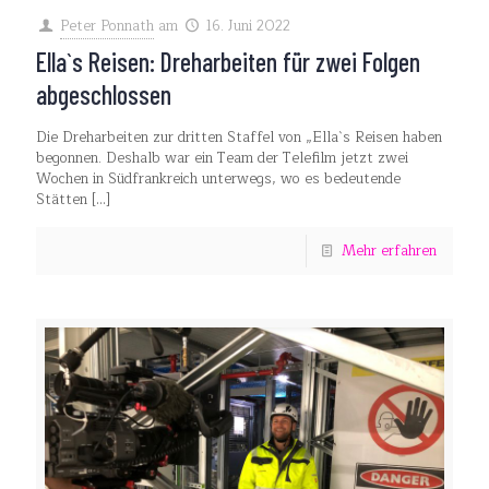
Peter Ponnath
am
16. Juni 2022
Ella`s Reisen: Dreharbeiten für zwei Folgen
abgeschlossen
Die Dreharbeiten zur dritten Staffel von „Ella`s Reisen haben
begonnen. Deshalb war ein Team der Telefilm jetzt zwei
Wochen in Südfrankreich unterwegs, wo es bedeutende
Stätten
[…]
Mehr erfahren