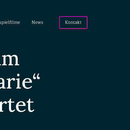
spielfilme
News
Kontakt
lm
rie“
rtet