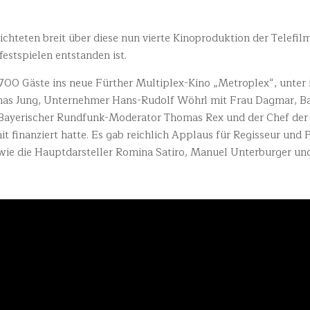
chteten breit über diese nun vierte Kinoproduktion der Telefilm,
stspielen entstanden ist.
00 Gäste ins neue Fürther Multiplex-Kino „Metroplex“, unter 
omas Jung, Unternehmer Hans-Rudolf Wöhrl mit Frau Dagmar, Ba
, Bayerischer Rundfunk-Moderator Thomas Rex und der Chef de
t finanziert hatte. Es gab reichlich Applaus für Regisseur un
wie die Hauptdarsteller Romina Satiro, Manuel Unterburger und