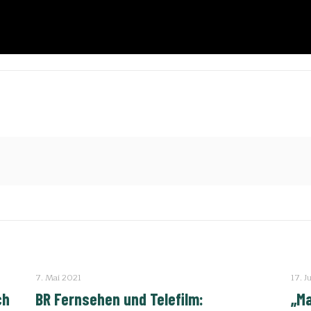
7. Mai 2021
17. J
ch
BR Fernsehen und Telefilm:
„Ma