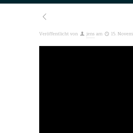
Veröffentlicht von
jens
am
15. Novem