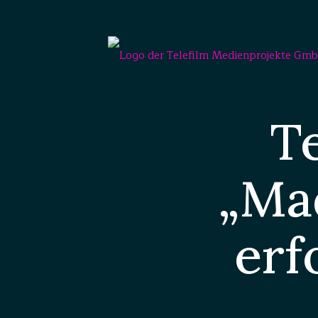
T
„Ma
erf