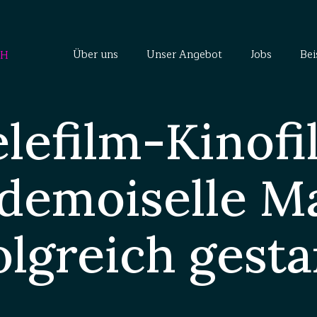
Über uns
Unser Angebot
Jobs
Bei
elefilm-Kinofi
demoiselle Ma
olgreich gesta