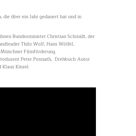
 die über ein Jahr gedauert hat und in
ihnen Bundesminister Christian Schmidt, der
ndleader Thilo Wolf, Hans Wölfel,
r Münchner Filmförderung
d Produzent Peter Ponnath, Drehbuch-Autor
 Klaus Kinzel.