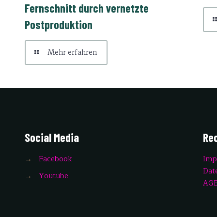
Fernschnitt durch vernetzte
Postproduktion
Mehr erfahren
Social Media
Rec
→
Facebook
Imp
Dat
→
Youtube
AG