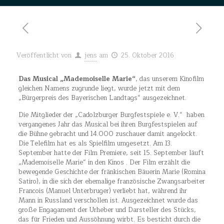
Veröffentlicht von
jens
am
25. Oktober 2016
Das Musical „Mademoiselle Marie“
, das unserem Kinofilm
gleichen Namens zugrunde liegt, wurde jetzt mit dem
„Bürgerpreis des Bayerischen Landtags“ ausgezeichnet.
Die Mitglieder der „Cadolzburger Burgfestspiele e. V.“ haben
vergangenes Jahr das Musical bei ihren Burgfestspielen auf
die Bühne gebracht und 14.000 zuschauer damit angelockt.
Die Telefilm hat es als Spielfilm umgesetzt. Am 13.
September hatte der Film Premiere, seit 15. September läuft
„Mademoiselle Marie“ in den Kinos . Der Film erzählt die
bewegende Geschichte der fränkischen Bäuerin Marie (Romina
Satiro), in die sich der ehemalige französische Zwangsarbeiter
Francois (Manuel Unterbruger) verliebt hat, während ihr
Mann in Russland verschollen ist. Ausgezeichnet wurde das
große Engagament der Urheber und Darsteller des Stücks,
das für Frieden und Aussöhnung wirbt. Es besticht durch die