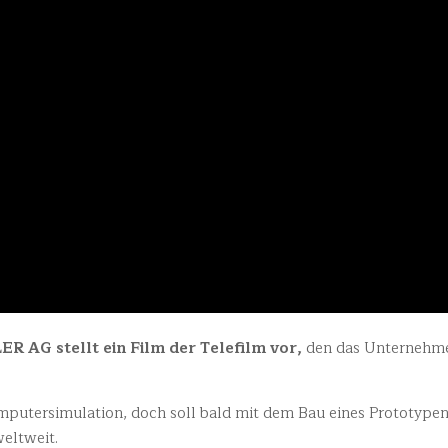
 AG stellt ein Film der Telefilm vor,
den das Unternehme
mputersimulation, doch soll bald mit dem Bau eines Prototypen
weltweit.