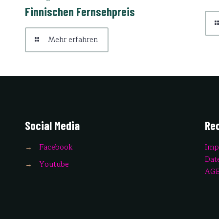
Finnischen Fernsehpreis
Mehr erfahren
Social Media
Rec
→
Facebook
Imp
Dat
→
Youtube
AG