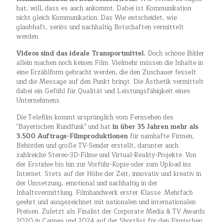
hat, will, dass es auch ankommt. Dabei ist Kommunikation
nicht gleich Kommunikation. Das Wie entscheidet, wie
glaubhaft, seriös und nachhaltig Botschaften vermittelt
werden.
Videos sind das ideale Transportmittel.
Doch schöne Bilder
allein machen noch keinen Film. Vielmehr müssen die Inhalte in
eine Erzählform gebracht werden, die den Zuschauer fesselt
und die Message auf den Punkt bringt. Die Ästhetik vermittelt
dabei ein Gefühl für Qualität und Leistungsfähigkeit eines
Unternehmens.
Die Telefilm kommt ursprünglich vom Fernsehen des
"Bayerischen Rundfunk" und hat
in über 35 Jahren mehr als
3.500 Auftrags-Filmproduktionen
für namhafte Firmen,
Behörden und große TV-Sender erstellt, darunter auch
zahlreiche Stereo-3D-Filme und Virtual-Reality-Projekte. Von
der Erstidee bis hin zur Vorführ-Kopie oder zum Upload ins
Internet. Stets auf der Höhe der Zeit, innovativ und kreativ in
der Umsetzung, emotional und nachhaltig in der
Inhaltsvermittlung. Filmhandwerk erster Klasse. Mehrfach
geehrt und ausgezeichnet mit nationalen und internationalen
Preisen. Zuletzt als Finalist der Corporate Media & TV Awards
2020 in Cannes und 2024 auf der Shortlist für den Finnischen