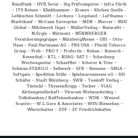
Rundfunk – HVB Secur – ibg Prüfcomputer – infra Fürth
– ITS Reisen – Klinkhammer – Krones – Küchen Quelle -
Lebkuchen Schmidt – Lechuza – Legoland – Lufthansa –
Marktkauf – McCann Enterprise – MDR – Mercer – MHI
Global – Milchwerk Jäger – MüllerVerlag – Naturafit –
N‑Ergie – Nürmont – NÜRNBERGER
Versicherungsgruppe – NürnbergMesse – OBI – Otto-
Haas – Paul Hartmann AG – PBS USA – Pöschl Tobacco
Group – Preh – PRO 7 – Profectis – Rehau – Remech –
Rosenthal – RTL – RUAG- SAT 1 – Schachzug-
Werbeagentur – Schaeffler – Scherer & Trier –
Schwan‑STABILO – Sellwerk – SFB – Siemens – SMIA –
Softgate – Spedition Stöhr – Spielwarenmesse eG – SSI
Schäfer – Stadt Nürnberg – SWR – Tessloff Verlag –
Tintschl – ThyssenKrupp – Tucher – VIAG
Aktiengesellschaft – Viracom Webmarketing –
Volksbanken / Raiffeisenbanken – WDR – Wenzel
Scantec – W.L.Gore & Associates – WSV‑Messebau –
Winterhalter – ZDF – ZF Friedrichshafen