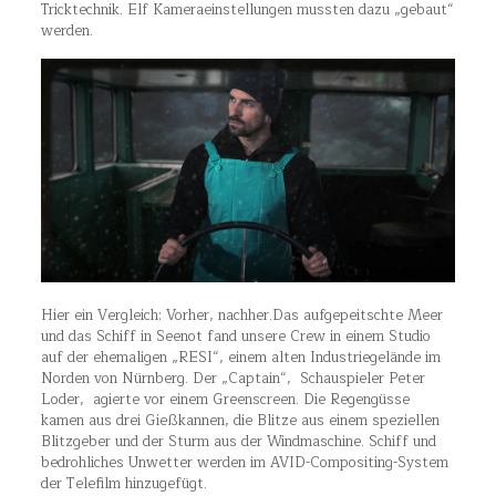
Tricktechnik. Elf Kameraeinstellungen mussten dazu „gebaut“
werden.
Hier ein Vergleich: Vorher, nachher.
Das aufgepeitschte Meer
und das Schiff in Seenot fand unsere Crew in einem Studio
auf der ehemaligen „RESI“, einem alten Industriegelände
im
Norden von Nürnberg. Der „Captain“, Schauspieler Peter
Loder, agierte vor einem Greenscreen. Die Regengüsse
kamen aus drei Gießkannen, die Blitze aus einem speziellen
Blitzgeber und der Sturm aus der Windmaschine. Schiff und
bedrohliches Unwetter werden im AVID-Compositing-System
der Telefilm hinzugefügt.