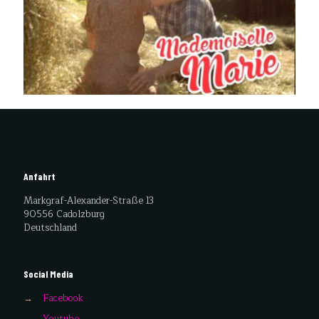
MADEMOISELLE MARIE – Kinofilm
Anfahrt
Markgraf-Alexander-Straße 13
90556 Cadolzburg
Deutschland
Social Media
→
Facebook